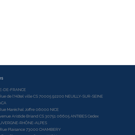
es
LE-DE-FRANCE
 de l'Hôtel ville CS 70005 92200 NEUILLY-SUR-SEINE
ACA
 Maréchal Joffre 06000 NICE
ue Aristide Briand CS 30751 06605 ANTIBES Cedex
AUVERGNE-RHÔNE-ALPES
e Plaisance 73000 CHAMBERY