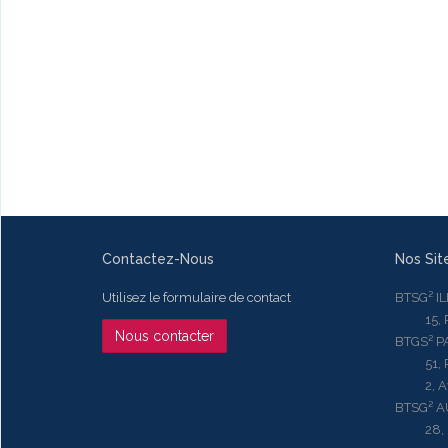
Contactez-Nous
Nos Sit
Utilisez le formulaire de contact
BTSG² I
15, Rue
Nous contacter
BTGS² P
51, Rue
2, Aven
BTSG² 
28, Ru