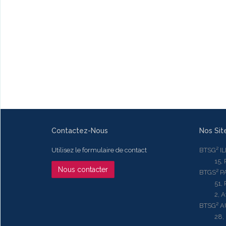
Contactez-Nous
Nos Sit
Utilisez le formulaire de contact
BTSG² I
15, Rue
Nous contacter
BTGS² P
51, Rue
2, Aven
BTSG² 
28, Ru