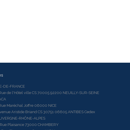
es
LE-DE-FRANCE
 de l'Hôtel ville CS 70005 92200 NEUILLY-SUR-SEINE
ACA
 Maréchal Joffre 06000 NICE
ue Aristide Briand CS 30751 06605 ANTIBES Cedex
AUVERGNE-RHÔNE-ALPES
e Plaisance 73000 CHAMBERY