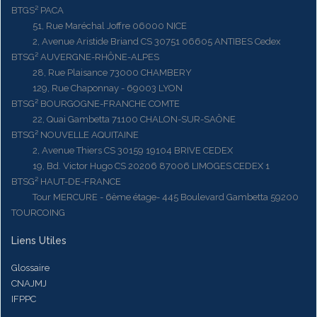
BTGS² PACA
51, Rue Maréchal Joffre 06000 NICE
2, Avenue Aristide Briand CS 30751 06605 ANTIBES Cedex
BTSG² AUVERGNE-RHÔNE-ALPES
28, Rue Plaisance 73000 CHAMBERY
129, Rue Chaponnay - 69003 LYON
BTSG² BOURGOGNE-FRANCHE COMTE
22, Quai Gambetta 71100 CHALON-SUR-SAÔNE
BTSG² NOUVELLE AQUITAINE
2, Avenue Thiers CS 30159 19104 BRIVE CEDEX
19, Bd. Victor Hugo CS 20206 87006 LIMOGES CEDEX 1
BTSG² HAUT-DE-FRANCE
Tour MERCURE - 6ème étage- 445 Boulevard Gambetta 59200
TOURCOING
Liens Utiles
Glossaire
CNAJMJ
IFPPC