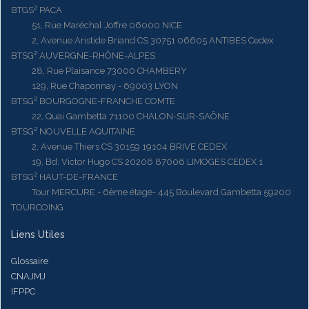
BTGS² PACA
51, Rue Maréchal Joffre 06000 NICE
2, Avenue Aristide Briand CS 30751 06605 ANTIBES Cedex
BTSG² AUVERGNE-RHÔNE-ALPES
28, Rue Plaisance 73000 CHAMBERY
129, Rue Chaponnay - 69003 LYON
BTSG² BOURGOGNE-FRANCHE COMTE
22, Quai Gambetta 71100 CHALON-SUR-SAÔNE
BTSG² NOUVELLE AQUITAINE
2, Avenue Thiers CS 30159 19104 BRIVE CEDEX
19, Bd. Victor Hugo CS 20206 87006 LIMOGES CEDEX 1
BTSG² HAUT-DE-FRANCE
Tour MERCURE - 6ème étage- 445 Boulevard Gambetta 59200
TOURCOING
Liens Utiles
Glossaire
CNAJMJ
IFPPC