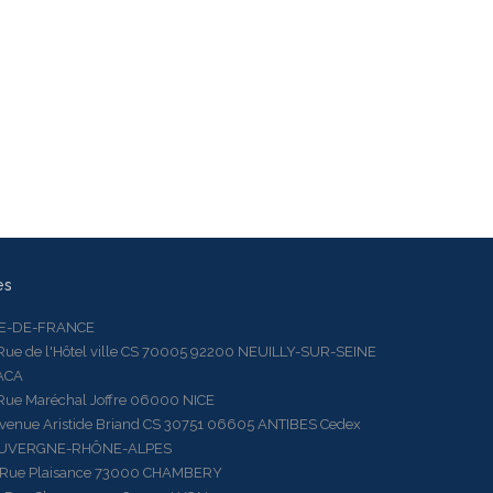
es
LE-DE-FRANCE
 de l'Hôtel ville CS 70005 92200 NEUILLY-SUR-SEINE
ACA
 Maréchal Joffre 06000 NICE
ue Aristide Briand CS 30751 06605 ANTIBES Cedex
AUVERGNE-RHÔNE-ALPES
e Plaisance 73000 CHAMBERY