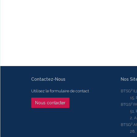
Contactez-Nous
Nos Sit
Utilisez le formulaire de contact
BTSG² I
15, Rue
Nous contacter
BTGS² P
51, Rue
2, Aven
BTSG² 
28, Ru