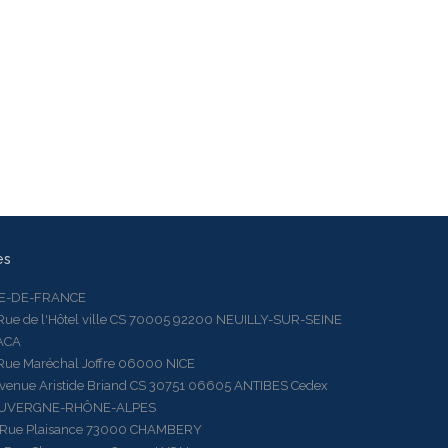
es
LE-DE-FRANCE
 de l'Hôtel ville CS 70005 92200 NEUILLY-SUR-SEINE
ACA
 Maréchal Joffre 06000 NICE
ue Aristide Briand CS 30751 06605 ANTIBES Cedex
AUVERGNE-RHÔNE-ALPES
e Plaisance 73000 CHAMBERY