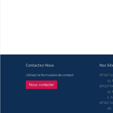
Contactez-Nous
Nos Sit
Utilisez le formulaire de contact
BTSG² I
15, Rue
Nous contacter
BTGS² P
51, Rue
2, Aven
BTSG² 
28, Ru