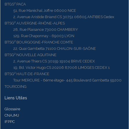
BTGS² PACA
51, Rue Maréchal Joffre 06000 NICE
2, Avenue Aristide Briand CS 30751 06605 ANTIBES Cedex
BTSG² AUVERGNE-RHÔNE-ALPES
28, Rue Plaisance 73000 CHAMBERY
129, Rue Chaponnay - 69003 LYON
BTSG² BOURGOGNE-FRANCHE COMTE
22, Quai Gambetta 71100 CHALON-SUR-SAÔNE
BTSG² NOUVELLE AQUITAINE
2, Avenue Thiers CS 30159 19104 BRIVE CEDEX
19, Bd. Victor Hugo CS 20206 87006 LIMOGES CEDEX 1
BTSG² HAUT-DE-FRANCE
Tour MERCURE - 6ème étage- 445 Boulevard Gambetta 59200
TOURCOING
Liens Utiles
Glossaire
CNAJMJ
IFPPC