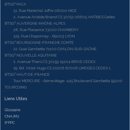
BTGS² PACA
51, Rue Maréchal Joffre 06000 NICE
2, Avenue Aristide Briand CS 30751 06605 ANTIBES Cedex
BTSG² AUVERGNE-RHÔNE-ALPES
28, Rue Plaisance 73000 CHAMBERY
129, Rue Chaponnay - 69003 LYON
BTSG² BOURGOGNE-FRANCHE COMTE
22, Quai Gambetta 71100 CHALON-SUR-SAÔNE
BTSG² NOUVELLE AQUITAINE
2, Avenue Thiers CS 30159 19104 BRIVE CEDEX
19, Bd. Victor Hugo CS 20206 87006 LIMOGES CEDEX 1
BTSG² HAUT-DE-FRANCE
Tour MERCURE - 6ème étage- 445 Boulevard Gambetta 59200
TOURCOING
Liens Utiles
Glossaire
CNAJMJ
IFPPC