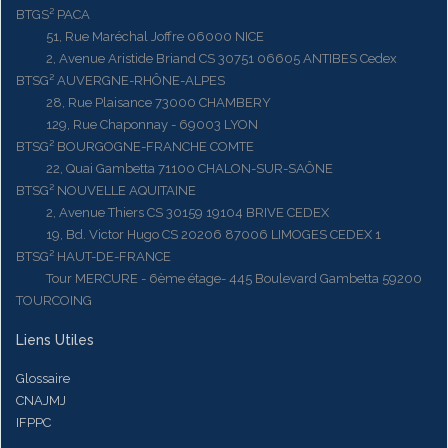
BTGS² PACA
51, Rue Maréchal Joffre 06000 NICE
2, Avenue Aristide Briand CS 30751 06605 ANTIBES Cedex
BTSG² AUVERGNE-RHÔNE-ALPES
28, Rue Plaisance 73000 CHAMBERY
129, Rue Chaponnay - 69003 LYON
BTSG² BOURGOGNE-FRANCHE COMTE
22, Quai Gambetta 71100 CHALON-SUR-SAÔNE
BTSG² NOUVELLE AQUITAINE
2, Avenue Thiers CS 30159 19104 BRIVE CEDEX
19, Bd. Victor Hugo CS 20206 87006 LIMOGES CEDEX 1
BTSG² HAUT-DE-FRANCE
Tour MERCURE - 6ème étage- 445 Boulevard Gambetta 59200
TOURCOING
Liens Utiles
Glossaire
CNAJMJ
IFPPC