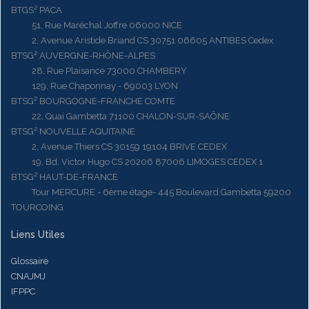
BTGS² PACA
51, Rue Maréchal Joffre 06000 NICE
2, Avenue Aristide Briand CS 30751 06605 ANTIBES Cedex
BTSG² AUVERGNE-RHÔNE-ALPES
28, Rue Plaisance 73000 CHAMBERY
129, Rue Chaponnay - 69003 LYON
BTSG² BOURGOGNE-FRANCHE COMTE
22, Quai Gambetta 71100 CHALON-SUR-SAÔNE
BTSG² NOUVELLE AQUITAINE
2, Avenue Thiers CS 30159 19104 BRIVE CEDEX
19, Bd. Victor Hugo CS 20206 87006 LIMOGES CEDEX 1
BTSG² HAUT-DE-FRANCE
Tour MERCURE - 6ème étage- 445 Boulevard Gambetta 59200
TOURCOING
Liens Utiles
Glossaire
CNAJMJ
IFPPC