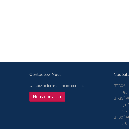
Contactez-Nous
Nos Sit
Utilisez le formulaire de contact
BTSG² I
15, Rue
Nous contacter
BTGS² P
51, Rue
2, Aven
BTSG² 
28, Ru