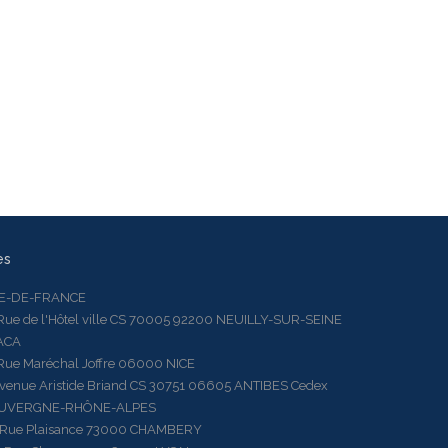
es
LE-DE-FRANCE
 de l'Hôtel ville CS 70005 92200 NEUILLY-SUR-SEINE
ACA
 Maréchal Joffre 06000 NICE
ue Aristide Briand CS 30751 06605 ANTIBES Cedex
AUVERGNE-RHÔNE-ALPES
e Plaisance 73000 CHAMBERY