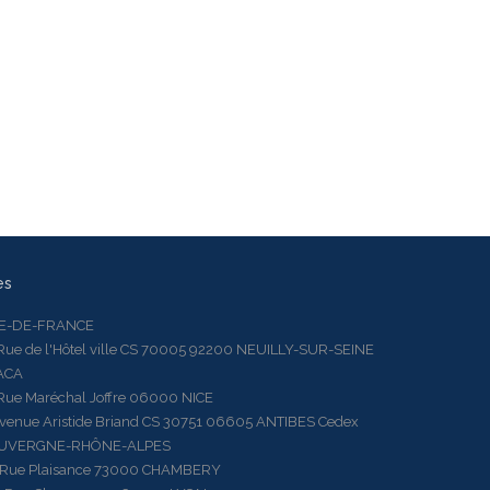
es
LE-DE-FRANCE
 de l'Hôtel ville CS 70005 92200 NEUILLY-SUR-SEINE
ACA
 Maréchal Joffre 06000 NICE
ue Aristide Briand CS 30751 06605 ANTIBES Cedex
AUVERGNE-RHÔNE-ALPES
e Plaisance 73000 CHAMBERY