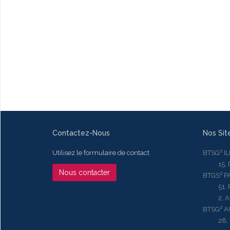
Contactez-Nous
Nos Sit
Utilisez le formulaire de contact
BTSG² I
15, Rue
Nous contacter
BTGS² P
51, Rue
2, Aven
BTSG² 
28, Ru