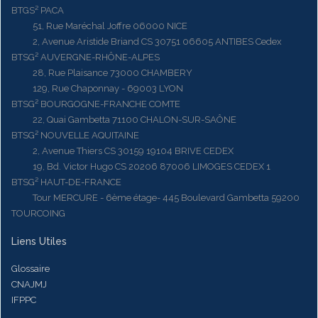
BTGS² PACA
51, Rue Maréchal Joffre 06000 NICE
2, Avenue Aristide Briand CS 30751 06605 ANTIBES Cedex
BTSG² AUVERGNE-RHÔNE-ALPES
28, Rue Plaisance 73000 CHAMBERY
129, Rue Chaponnay - 69003 LYON
BTSG² BOURGOGNE-FRANCHE COMTE
22, Quai Gambetta 71100 CHALON-SUR-SAÔNE
BTSG² NOUVELLE AQUITAINE
2, Avenue Thiers CS 30159 19104 BRIVE CEDEX
19, Bd. Victor Hugo CS 20206 87006 LIMOGES CEDEX 1
BTSG² HAUT-DE-FRANCE
Tour MERCURE - 6ème étage- 445 Boulevard Gambetta 59200
TOURCOING
Liens Utiles
Glossaire
CNAJMJ
IFPPC