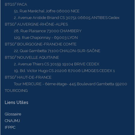
BTGS² PACA
51, Rue Maréchal Joffre 06000 NICE
2, Avenue Aristide Briand CS 30751 06605 ANTIBES Cedex
BTSG² AUVERGNE-RHÔNE-ALPES
28, Rue Plaisance 73000 CHAMBERY
129, Rue Chaponnay - 69003 LYON
BTSG² BOURGOGNE-FRANCHE COMTE
22, Quai Gambetta 71100 CHALON-SUR-SAÔNE
BTSG² NOUVELLE AQUITAINE
2, Avenue Thiers CS 30159 19104 BRIVE CEDEX
19, Bd. Victor Hugo CS 20206 87006 LIMOGES CEDEX 1
BTSG² HAUT-DE-FRANCE
Tour MERCURE - 6ème étage- 445 Boulevard Gambetta 59200
TOURCOING
Liens Utiles
Glossaire
CNAJMJ
IFPPC