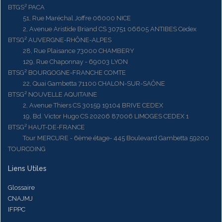
BTGS² PACA
51, Rue Maréchal Joffre 06000 NICE
2, Avenue Aristide Briand CS 30751 06605 ANTIBES Cedex
BTSG² AUVERGNE-RHÔNE-ALPES
28, Rue Plaisance 73000 CHAMBERY
129, Rue Chaponnay - 69003 LYON
BTSG² BOURGOGNE-FRANCHE COMTE
22, Quai Gambetta 71100 CHALON-SUR-SAÔNE
BTSG² NOUVELLE AQUITAINE
2, Avenue Thiers CS 30159 19104 BRIVE CEDEX
19, Bd. Victor Hugo CS 20206 87006 LIMOGES CEDEX 1
BTSG² HAUT-DE-FRANCE
Tour MERCURE - 6ème étage- 445 Boulevard Gambetta 59200
TOURCOING
Liens Utiles
Glossaire
CNAJMJ
IFPPC