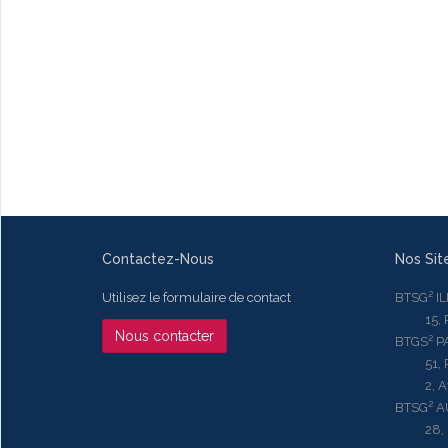
Contactez-Nous
Nos Sit
Utilisez le formulaire de contact
BTSG² I
15, Rue
Nous contacter
BTGS² P
51, Rue
2, Aven
BTSG² 
28, Ru