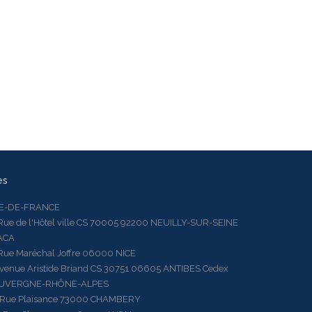
es
LE-DE-FRANCE
 de l'Hôtel ville CS 70005 92200 NEUILLY-SUR-SEINE
ACA
 Maréchal Joffre 06000 NICE
ue Aristide Briand CS 30751 06605 ANTIBES Cedex
AUVERGNE-RHÔNE-ALPES
e Plaisance 73000 CHAMBERY