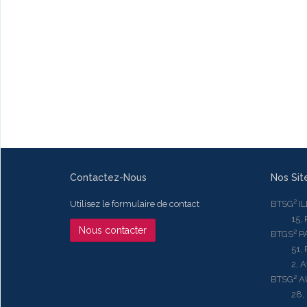
Contactez-Nous
Nos Sit
Utilisez le formulaire de contact
BTSG² I
15, Rue
Nous contacter
BTGS² P
51, Rue
2, Aven
BTSG² 
28, Ru