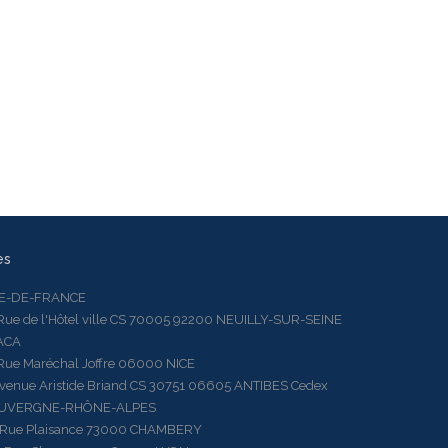
es
LE-DE-FRANCE
 de l'Hôtel ville CS 70005 92200 NEUILLY-SUR-SEINE
ACA
 Maréchal Joffre 06000 NICE
ue Aristide Briand CS 30751 06605 ANTIBES Cedex
AUVERGNE-RHÔNE-ALPES
e Plaisance 73000 CHAMBERY