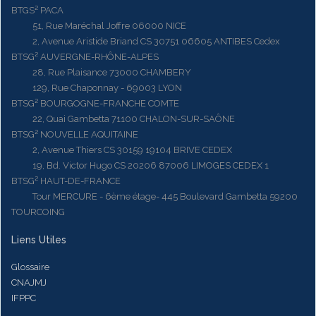
BTGS² PACA
51, Rue Maréchal Joffre 06000 NICE
2, Avenue Aristide Briand CS 30751 06605 ANTIBES Cedex
BTSG² AUVERGNE-RHÔNE-ALPES
28, Rue Plaisance 73000 CHAMBERY
129, Rue Chaponnay - 69003 LYON
BTSG² BOURGOGNE-FRANCHE COMTE
22, Quai Gambetta 71100 CHALON-SUR-SAÔNE
BTSG² NOUVELLE AQUITAINE
2, Avenue Thiers CS 30159 19104 BRIVE CEDEX
19, Bd. Victor Hugo CS 20206 87006 LIMOGES CEDEX 1
BTSG² HAUT-DE-FRANCE
Tour MERCURE - 6ème étage- 445 Boulevard Gambetta 59200
TOURCOING
Liens Utiles
Glossaire
CNAJMJ
IFPPC