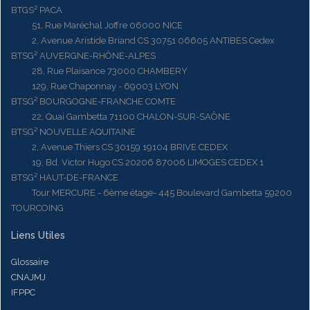
BTGS² PACA
51, Rue Maréchal Joffre 06000 NICE
2, Avenue Aristide Briand CS 30751 06605 ANTIBES Cedex
BTSG² AUVERGNE-RHÔNE-ALPES
28, Rue Plaisance 73000 CHAMBERY
129, Rue Chaponnay - 69003 LYON
BTSG² BOURGOGNE-FRANCHE COMTE
22, Quai Gambetta 71100 CHALON-SUR-SAÔNE
BTSG² NOUVELLE AQUITAINE
2, Avenue Thiers CS 30159 19104 BRIVE CEDEX
19, Bd. Victor Hugo CS 20206 87006 LIMOGES CEDEX 1
BTSG² HAUT-DE-FRANCE
Tour MERCURE - 6ème étage- 445 Boulevard Gambetta 59200
TOURCOING
Liens Utiles
Glossaire
CNAJMJ
IFPPC