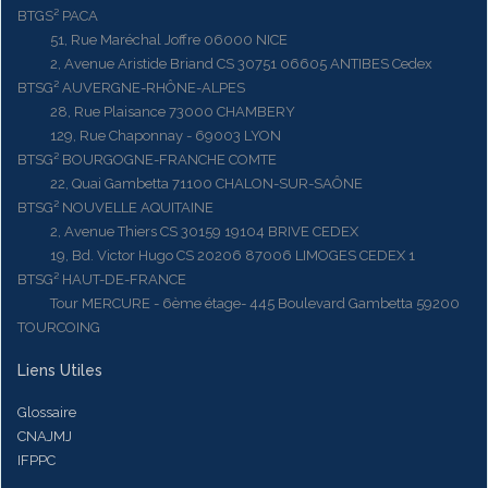
BTGS² PACA
51, Rue Maréchal Joffre 06000 NICE
2, Avenue Aristide Briand CS 30751 06605 ANTIBES Cedex
BTSG² AUVERGNE-RHÔNE-ALPES
28, Rue Plaisance 73000 CHAMBERY
129, Rue Chaponnay - 69003 LYON
BTSG² BOURGOGNE-FRANCHE COMTE
22, Quai Gambetta 71100 CHALON-SUR-SAÔNE
BTSG² NOUVELLE AQUITAINE
2, Avenue Thiers CS 30159 19104 BRIVE CEDEX
19, Bd. Victor Hugo CS 20206 87006 LIMOGES CEDEX 1
BTSG² HAUT-DE-FRANCE
Tour MERCURE - 6ème étage- 445 Boulevard Gambetta 59200
TOURCOING
Liens Utiles
Glossaire
CNAJMJ
IFPPC