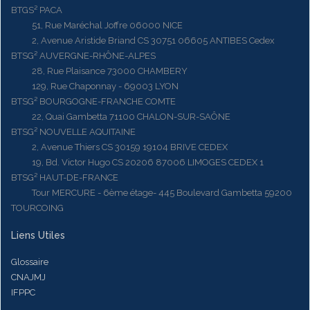
BTGS² PACA
51, Rue Maréchal Joffre 06000 NICE
2, Avenue Aristide Briand CS 30751 06605 ANTIBES Cedex
BTSG² AUVERGNE-RHÔNE-ALPES
28, Rue Plaisance 73000 CHAMBERY
129, Rue Chaponnay - 69003 LYON
BTSG² BOURGOGNE-FRANCHE COMTE
22, Quai Gambetta 71100 CHALON-SUR-SAÔNE
BTSG² NOUVELLE AQUITAINE
2, Avenue Thiers CS 30159 19104 BRIVE CEDEX
19, Bd. Victor Hugo CS 20206 87006 LIMOGES CEDEX 1
BTSG² HAUT-DE-FRANCE
Tour MERCURE - 6ème étage- 445 Boulevard Gambetta 59200
TOURCOING
Liens Utiles
Glossaire
CNAJMJ
IFPPC