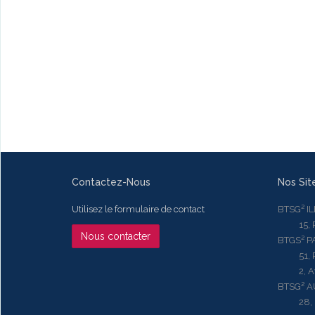
Contactez-Nous
Nos Sit
Utilisez le formulaire de contact
BTSG² I
15, Rue
Nous contacter
BTGS² P
51, Rue
2, Aven
BTSG² 
28, Ru