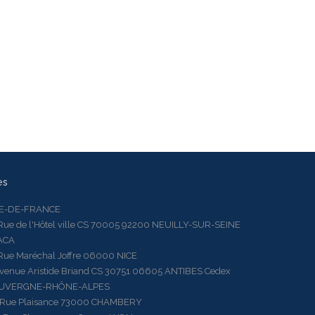
es
LE-DE-FRANCE
 de l'Hôtel ville CS 70005 92200 NEUILLY-SUR-SEINE
ACA
 Maréchal Joffre 06000 NICE
ue Aristide Briand CS 30751 06605 ANTIBES Cedex
AUVERGNE-RHÔNE-ALPES
e Plaisance 73000 CHAMBERY