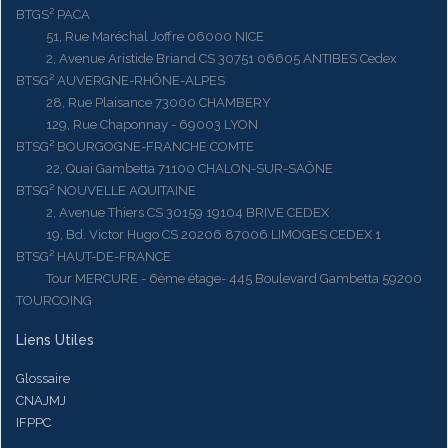
BTGS² PACA
51, Rue Maréchal Joffre 06000 NICE
2, Avenue Aristide Briand CS 30751 06605 ANTIBES Cedex
BTSG² AUVERGNE-RHÔNE-ALPES
28, Rue Plaisance 73000 CHAMBERY
129, Rue Chaponnay - 69003 LYON
BTSG² BOURGOGNE-FRANCHE COMTE
22, Quai Gambetta 71100 CHALON-SUR-SAÔNE
BTSG² NOUVELLE AQUITAINE
2, Avenue Thiers CS 30159 19104 BRIVE CEDEX
19, Bd. Victor Hugo CS 20206 87006 LIMOGES CEDEX 1
BTSG² HAUT-DE-FRANCE
Tour MERCURE - 6ème étage- 445 Boulevard Gambetta 59200
TOURCOING
Liens Utiles
Glossaire
CNAJMJ
IFPPC