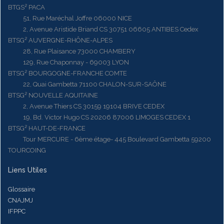
BTGS² PACA
51, Rue Maréchal Joffre 06000 NICE
2, Avenue Aristide Briand CS 30751 06605 ANTIBES Cedex
BTSG² AUVERGNE-RHÔNE-ALPES
28, Rue Plaisance 73000 CHAMBERY
129, Rue Chaponnay - 69003 LYON
BTSG² BOURGOGNE-FRANCHE COMTE
22, Quai Gambetta 71100 CHALON-SUR-SAÔNE
BTSG² NOUVELLE AQUITAINE
2, Avenue Thiers CS 30159 19104 BRIVE CEDEX
19, Bd. Victor Hugo CS 20206 87006 LIMOGES CEDEX 1
BTSG² HAUT-DE-FRANCE
Tour MERCURE - 6ème étage- 445 Boulevard Gambetta 59200
TOURCOING
Liens Utiles
Glossaire
CNAJMJ
IFPPC