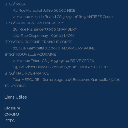
BTGS² PACA
51, Rue Maréchal Joffre 06000 NICE
2, Avenue Aristide Briand CS 30751 06605 ANTIBES Cedex
BTSG² AUVERGNE-RHÔNE-ALPES
28, Rue Plaisance 73000 CHAMBERY
129, Rue Chaponnay - 69003 LYON
BTSG² BOURGOGNE-FRANCHE COMTE
22, Quai Gambetta 71100 CHALON-SUR-SAÔNE
BTSG² NOUVELLE AQUITAINE
2, Avenue Thiers CS 30159 19104 BRIVE CEDEX
19, Bd. Victor Hugo CS 20206 87006 LIMOGES CEDEX 1
BTSG² HAUT-DE-FRANCE
Tour MERCURE - 6ème étage- 445 Boulevard Gambetta 59200
TOURCOING
Liens Utiles
Glossaire
CNAJMJ
IFPPC