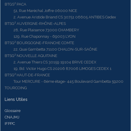
BTGS² PACA
51, Rue Maréchal Joffre 06000 NICE
2, Avenue Aristide Briand CS 30751 06605 ANTIBES Cedex
BTSG² AUVERGNE-RHÔNE-ALPES
28, Rue Plaisance 73000 CHAMBERY
129, Rue Chaponnay - 69003 LYON
BTSG² BOURGOGNE-FRANCHE COMTE
22, Quai Gambetta 71100 CHALON-SUR-SAÔNE
BTSG² NOUVELLE AQUITAINE
2, Avenue Thiers CS 30159 19104 BRIVE CEDEX
19, Bd. Victor Hugo CS 20206 87006 LIMOGES CEDEX 1
BTSG² HAUT-DE-FRANCE
Tour MERCURE - 6ème étage- 445 Boulevard Gambetta 59200
TOURCOING
Liens Utiles
Glossaire
CNAJMJ
IFPPC