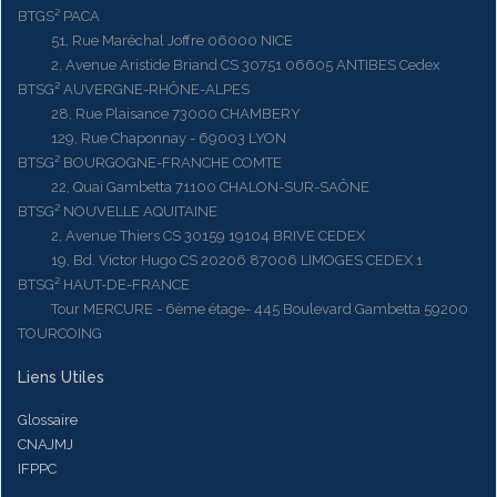
BTGS² PACA
51, Rue Maréchal Joffre 06000 NICE
2, Avenue Aristide Briand CS 30751 06605 ANTIBES Cedex
BTSG² AUVERGNE-RHÔNE-ALPES
28, Rue Plaisance 73000 CHAMBERY
129, Rue Chaponnay - 69003 LYON
BTSG² BOURGOGNE-FRANCHE COMTE
22, Quai Gambetta 71100 CHALON-SUR-SAÔNE
BTSG² NOUVELLE AQUITAINE
2, Avenue Thiers CS 30159 19104 BRIVE CEDEX
19, Bd. Victor Hugo CS 20206 87006 LIMOGES CEDEX 1
BTSG² HAUT-DE-FRANCE
Tour MERCURE - 6ème étage- 445 Boulevard Gambetta 59200
TOURCOING
Liens Utiles
Glossaire
CNAJMJ
IFPPC