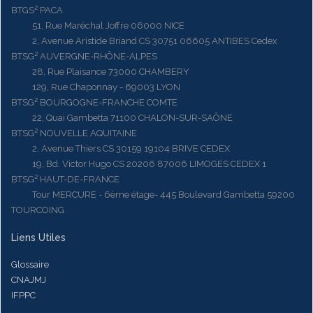
BTGS² PACA
51, Rue Maréchal Joffre 06000 NICE
2, Avenue Aristide Briand CS 30751 06605 ANTIBES Cedex
BTSG² AUVERGNE-RHÔNE-ALPES
28, Rue Plaisance 73000 CHAMBERY
129, Rue Chaponnay - 69003 LYON
BTSG² BOURGOGNE-FRANCHE COMTE
22, Quai Gambetta 71100 CHALON-SUR-SAÔNE
BTSG² NOUVELLE AQUITAINE
2, Avenue Thiers CS 30159 19104 BRIVE CEDEX
19, Bd. Victor Hugo CS 20206 87006 LIMOGES CEDEX 1
BTSG² HAUT-DE-FRANCE
Tour MERCURE - 6ème étage- 445 Boulevard Gambetta 59200
TOURCOING
Liens Utiles
Glossaire
CNAJMJ
IFPPC