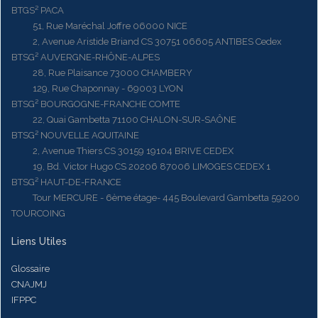
BTGS² PACA
51, Rue Maréchal Joffre 06000 NICE
2, Avenue Aristide Briand CS 30751 06605 ANTIBES Cedex
BTSG² AUVERGNE-RHÔNE-ALPES
28, Rue Plaisance 73000 CHAMBERY
129, Rue Chaponnay - 69003 LYON
BTSG² BOURGOGNE-FRANCHE COMTE
22, Quai Gambetta 71100 CHALON-SUR-SAÔNE
BTSG² NOUVELLE AQUITAINE
2, Avenue Thiers CS 30159 19104 BRIVE CEDEX
19, Bd. Victor Hugo CS 20206 87006 LIMOGES CEDEX 1
BTSG² HAUT-DE-FRANCE
Tour MERCURE - 6ème étage- 445 Boulevard Gambetta 59200
TOURCOING
Liens Utiles
Glossaire
CNAJMJ
IFPPC