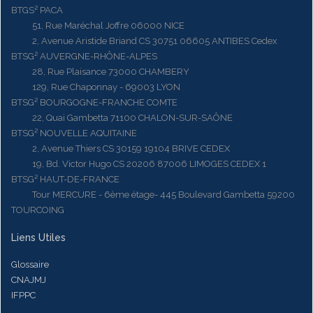
BTGS² PACA
51, Rue Maréchal Joffre 06000 NICE
2, Avenue Aristide Briand CS 30751 06605 ANTIBES Cedex
BTSG² AUVERGNE-RHÔNE-ALPES
28, Rue Plaisance 73000 CHAMBERY
129, Rue Chaponnay - 69003 LYON
BTSG² BOURGOGNE-FRANCHE COMTE
22, Quai Gambetta 71100 CHALON-SUR-SAÔNE
BTSG² NOUVELLE AQUITAINE
2, Avenue Thiers CS 30159 19104 BRIVE CEDEX
19, Bd. Victor Hugo CS 20206 87006 LIMOGES CEDEX 1
BTSG² HAUT-DE-FRANCE
Tour MERCURE - 6ème étage- 445 Boulevard Gambetta 59200
TOURCOING
Liens Utiles
Glossaire
CNAJMJ
IFPPC