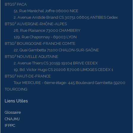
BTGS² PACA
51, Rue Maréchal Joffre 06000 NICE
2, Avenue Aristide Briand CS 30751 06605 ANTIBES Cedex
BTSG² AUVERGNE-RHÔNE-ALPES
28, Rue Plaisance 73000 CHAMBERY
129, Rue Chaponnay - 69003 LYON
BTSG² BOURGOGNE-FRANCHE COMTE
22, Quai Gambetta 71100 CHALON-SUR-SAÔNE
BTSG² NOUVELLE AQUITAINE
2, Avenue Thiers CS 30159 19104 BRIVE CEDEX
19, Bd. Victor Hugo CS 20206 87006 LIMOGES CEDEX 1
BTSG² HAUT-DE-FRANCE
Tour MERCURE - 6ème étage- 445 Boulevard Gambetta 59200
TOURCOING
Liens Utiles
Glossaire
CNAJMJ
IFPPC