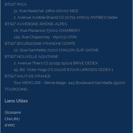
BTGS² PACA
51, Rue Maréchal Joffre 06000 NICE
2, Avenue Aristide Briand CS 30751 06605 ANTIBES Cedex
BTSG² AUVERGNE-RHÔNE-ALPES
28, Rue Plaisance 73000 CHAMBERY
129, Rue Chaponnay - 69003 LYON
BTSG² BOURGOGNE-FRANCHE COMTE
22, Quai Gambetta 71100 CHALON-SUR-SAÔNE
BTSG² NOUVELLE AQUITAINE
2, Avenue Thiers CS 30159 19104 BRIVE CEDEX
19, Bd. Victor Hugo CS 20206 87006 LIMOGES CEDEX 1
BTSG² HAUT-DE-FRANCE
Tour MERCURE - 6ème étage- 445 Boulevard Gambetta 59200
TOURCOING
Liens Utiles
Glossaire
CNAJMJ
IFPPC