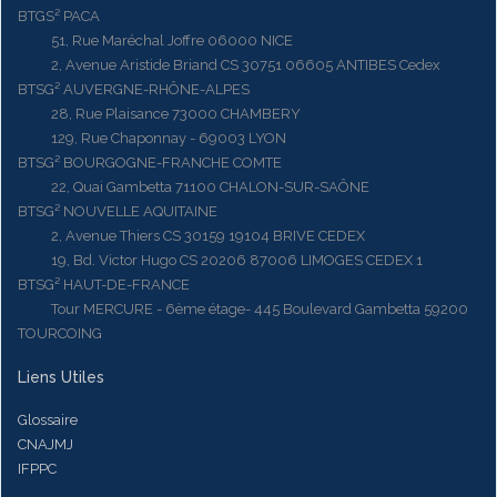
BTGS² PACA
51, Rue Maréchal Joffre 06000 NICE
2, Avenue Aristide Briand CS 30751 06605 ANTIBES Cedex
BTSG² AUVERGNE-RHÔNE-ALPES
28, Rue Plaisance 73000 CHAMBERY
129, Rue Chaponnay - 69003 LYON
BTSG² BOURGOGNE-FRANCHE COMTE
22, Quai Gambetta 71100 CHALON-SUR-SAÔNE
BTSG² NOUVELLE AQUITAINE
2, Avenue Thiers CS 30159 19104 BRIVE CEDEX
19, Bd. Victor Hugo CS 20206 87006 LIMOGES CEDEX 1
BTSG² HAUT-DE-FRANCE
Tour MERCURE - 6ème étage- 445 Boulevard Gambetta 59200
TOURCOING
Liens Utiles
Glossaire
CNAJMJ
IFPPC