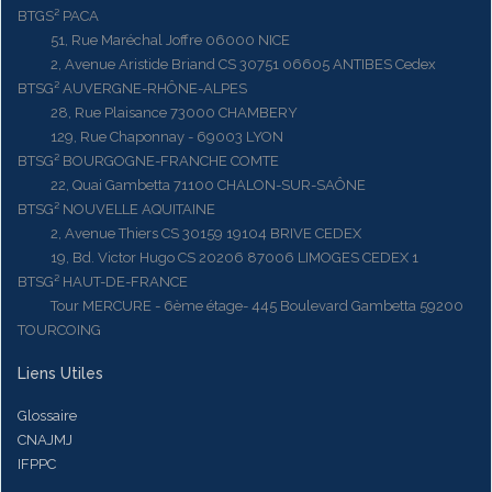
BTGS² PACA
51, Rue Maréchal Joffre 06000 NICE
2, Avenue Aristide Briand CS 30751 06605 ANTIBES Cedex
BTSG² AUVERGNE-RHÔNE-ALPES
28, Rue Plaisance 73000 CHAMBERY
129, Rue Chaponnay - 69003 LYON
BTSG² BOURGOGNE-FRANCHE COMTE
22, Quai Gambetta 71100 CHALON-SUR-SAÔNE
BTSG² NOUVELLE AQUITAINE
2, Avenue Thiers CS 30159 19104 BRIVE CEDEX
19, Bd. Victor Hugo CS 20206 87006 LIMOGES CEDEX 1
BTSG² HAUT-DE-FRANCE
Tour MERCURE - 6ème étage- 445 Boulevard Gambetta 59200
TOURCOING
Liens Utiles
Glossaire
CNAJMJ
IFPPC