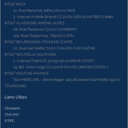
BTGS² PACA
51, Rue Maréchal Joffre 06000 NICE
2, Avenue Aristide Briand CS 30751 06605 ANTIBES Cedex
BTSG² AUVERGNE-RHÔNE-ALPES
28, Rue Plaisance 73000 CHAMBERY
129, Rue Chaponnay - 69003 LYON
BTSG² BOURGOGNE-FRANCHE COMTE
22, Quai Gambetta 71100 CHALON-SUR-SAÔNE
BTSG² NOUVELLE AQUITAINE
2, Avenue Thiers CS 30159 19104 BRIVE CEDEX
19, Bd. Victor Hugo CS 20206 87006 LIMOGES CEDEX 1
BTSG² HAUT-DE-FRANCE
Tour MERCURE - 6ème étage- 445 Boulevard Gambetta 59200
TOURCOING
Liens Utiles
Glossaire
CNAJMJ
IFPPC