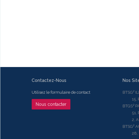
Contactez-Nous
Nos Sit
Utilisez le formulaire de contact
BTSG² I
15, Rue
Nous contacter
BTGS² P
51, Rue
2, Aven
BTSG² 
28, Ru