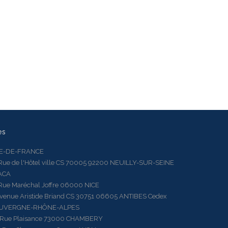
es
LE-DE-FRANCE
 de l'Hôtel ville CS 70005 92200 NEUILLY-SUR-SEINE
ACA
 Maréchal Joffre 06000 NICE
ue Aristide Briand CS 30751 06605 ANTIBES Cedex
AUVERGNE-RHÔNE-ALPES
e Plaisance 73000 CHAMBERY