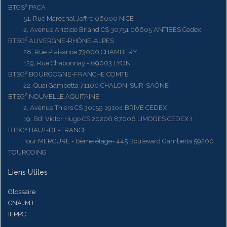
BTGS² PACA
51, Rue Maréchal Joffre 06000 NICE
2, Avenue Aristide Briand CS 30751 06605 ANTIBES Cedex
BTSG² AUVERGNE-RHÔNE-ALPES
28, Rue Plaisance 73000 CHAMBERY
129, Rue Chaponnay - 69003 LYON
BTSG² BOURGOGNE-FRANCHE COMTE
22, Quai Gambetta 71100 CHALON-SUR-SAÔNE
BTSG² NOUVELLE AQUITAINE
2, Avenue Thiers CS 30159 19104 BRIVE CEDEX
19, Bd. Victor Hugo CS 20206 87006 LIMOGES CEDEX 1
BTSG² HAUT-DE-FRANCE
Tour MERCURE - 6ème étage- 445 Boulevard Gambetta 59200
TOURCOING
Liens Utiles
Glossaire
CNAJMJ
IFPPC