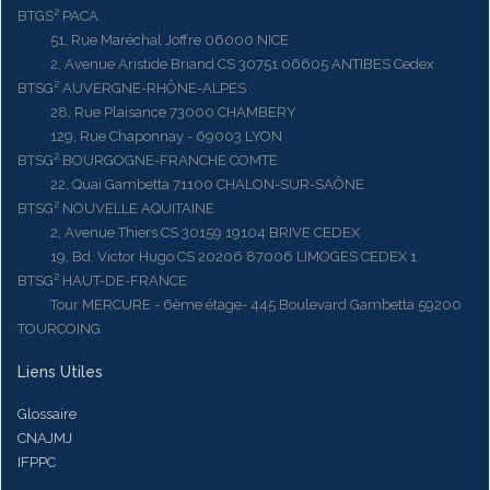
BTGS² PACA
51, Rue Maréchal Joffre 06000 NICE
2, Avenue Aristide Briand CS 30751 06605 ANTIBES Cedex
BTSG² AUVERGNE-RHÔNE-ALPES
28, Rue Plaisance 73000 CHAMBERY
129, Rue Chaponnay - 69003 LYON
BTSG² BOURGOGNE-FRANCHE COMTE
22, Quai Gambetta 71100 CHALON-SUR-SAÔNE
BTSG² NOUVELLE AQUITAINE
2, Avenue Thiers CS 30159 19104 BRIVE CEDEX
19, Bd. Victor Hugo CS 20206 87006 LIMOGES CEDEX 1
BTSG² HAUT-DE-FRANCE
Tour MERCURE - 6ème étage- 445 Boulevard Gambetta 59200
TOURCOING
Liens Utiles
Glossaire
CNAJMJ
IFPPC