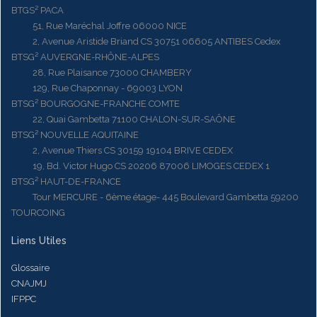
BTGS² PACA
51, Rue Maréchal Joffre 06000 NICE
2, Avenue Aristide Briand CS 30751 06605 ANTIBES Cedex
BTSG² AUVERGNE-RHÔNE-ALPES
28, Rue Plaisance 73000 CHAMBERY
129, Rue Chaponnay - 69003 LYON
BTSG² BOURGOGNE-FRANCHE COMTE
22, Quai Gambetta 71100 CHALON-SUR-SAÔNE
BTSG² NOUVELLE AQUITAINE
2, Avenue Thiers CS 30159 19104 BRIVE CEDEX
19, Bd. Victor Hugo CS 20206 87006 LIMOGES CEDEX 1
BTSG² HAUT-DE-FRANCE
Tour MERCURE - 6ème étage- 445 Boulevard Gambetta 59200
TOURCOING
Liens Utiles
Glossaire
CNAJMJ
IFPPC