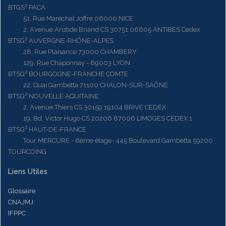
BTGS² PACA
51, Rue Maréchal Joffre 06000 NICE
2, Avenue Aristide Briand CS 30751 06605 ANTIBES Cedex
BTSG² AUVERGNE-RHÔNE-ALPES
28, Rue Plaisance 73000 CHAMBERY
129, Rue Chaponnay - 69003 LYON
BTSG² BOURGOGNE-FRANCHE COMTE
22, Quai Gambetta 71100 CHALON-SUR-SAÔNE
BTSG² NOUVELLE AQUITAINE
2, Avenue Thiers CS 30159 19104 BRIVE CEDEX
19, Bd. Victor Hugo CS 20206 87006 LIMOGES CEDEX 1
BTSG² HAUT-DE-FRANCE
Tour MERCURE - 6ème étage- 445 Boulevard Gambetta 59200
TOURCOING
Liens Utiles
Glossaire
CNAJMJ
IFPPC