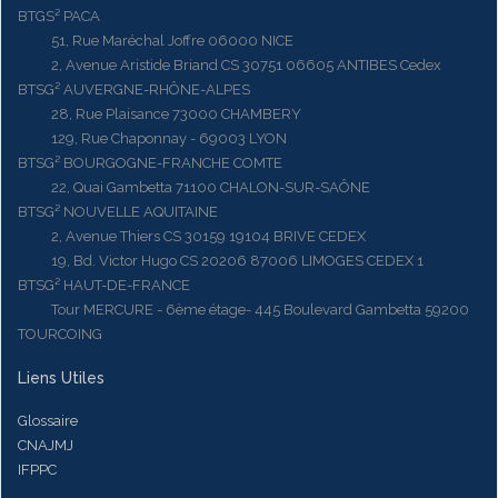
BTGS² PACA
51, Rue Maréchal Joffre 06000 NICE
2, Avenue Aristide Briand CS 30751 06605 ANTIBES Cedex
BTSG² AUVERGNE-RHÔNE-ALPES
28, Rue Plaisance 73000 CHAMBERY
129, Rue Chaponnay - 69003 LYON
BTSG² BOURGOGNE-FRANCHE COMTE
22, Quai Gambetta 71100 CHALON-SUR-SAÔNE
BTSG² NOUVELLE AQUITAINE
2, Avenue Thiers CS 30159 19104 BRIVE CEDEX
19, Bd. Victor Hugo CS 20206 87006 LIMOGES CEDEX 1
BTSG² HAUT-DE-FRANCE
Tour MERCURE - 6ème étage- 445 Boulevard Gambetta 59200
TOURCOING
Liens Utiles
Glossaire
CNAJMJ
IFPPC