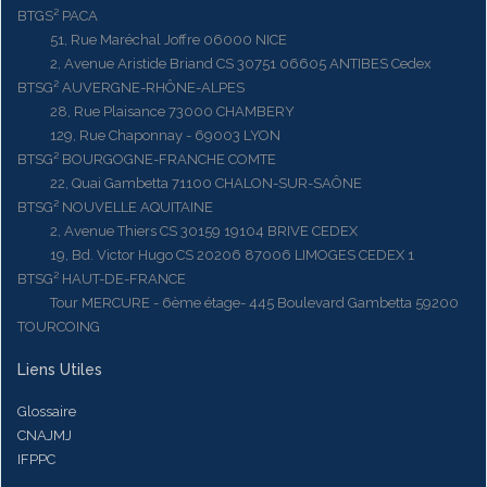
BTGS² PACA
51, Rue Maréchal Joffre 06000 NICE
2, Avenue Aristide Briand CS 30751 06605 ANTIBES Cedex
BTSG² AUVERGNE-RHÔNE-ALPES
28, Rue Plaisance 73000 CHAMBERY
129, Rue Chaponnay - 69003 LYON
BTSG² BOURGOGNE-FRANCHE COMTE
22, Quai Gambetta 71100 CHALON-SUR-SAÔNE
BTSG² NOUVELLE AQUITAINE
2, Avenue Thiers CS 30159 19104 BRIVE CEDEX
19, Bd. Victor Hugo CS 20206 87006 LIMOGES CEDEX 1
BTSG² HAUT-DE-FRANCE
Tour MERCURE - 6ème étage- 445 Boulevard Gambetta 59200
TOURCOING
Liens Utiles
Glossaire
CNAJMJ
IFPPC