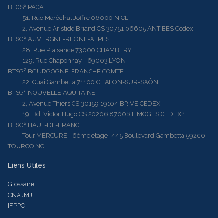
BTGS² PACA
51, Rue Maréchal Joffre 06000 NICE
2, Avenue Aristide Briand CS 30751 06605 ANTIBES Cedex
BTSG² AUVERGNE-RHÔNE-ALPES
28, Rue Plaisance 73000 CHAMBERY
129, Rue Chaponnay - 69003 LYON
BTSG² BOURGOGNE-FRANCHE COMTE
22, Quai Gambetta 71100 CHALON-SUR-SAÔNE
BTSG² NOUVELLE AQUITAINE
2, Avenue Thiers CS 30159 19104 BRIVE CEDEX
19, Bd. Victor Hugo CS 20206 87006 LIMOGES CEDEX 1
BTSG² HAUT-DE-FRANCE
Tour MERCURE - 6ème étage- 445 Boulevard Gambetta 59200
TOURCOING
Liens Utiles
Glossaire
CNAJMJ
IFPPC