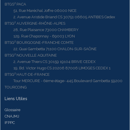
BTGS² PACA
51, Rue Maréchal Joffre 06000 NICE
2, Avenue Aristide Briand CS 30751 06605 ANTIBES Cedex
BTSG² AUVERGNE-RHÔNE-ALPES
28, Rue Plaisance 73000 CHAMBERY
129, Rue Chaponnay - 69003 LYON
BTSG² BOURGOGNE-FRANCHE COMTE
22, Quai Gambetta 71100 CHALON-SUR-SAÔNE
BTSG² NOUVELLE AQUITAINE
2, Avenue Thiers CS 30159 19104 BRIVE CEDEX
19, Bd. Victor Hugo CS 20206 87006 LIMOGES CEDEX 1
BTSG² HAUT-DE-FRANCE
Tour MERCURE - 6ème étage- 445 Boulevard Gambetta 59200
TOURCOING
Liens Utiles
Glossaire
CNAJMJ
IFPPC