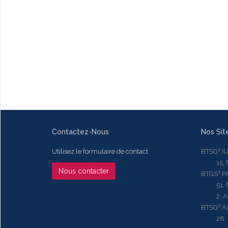
Contactez-Nous
Nos Sit
Utilisez le formulaire de contact
BTSG² I
15, Rue
Nous contacter
BTGS² P
51, Rue
2, Aven
BTSG² 
28, Ru