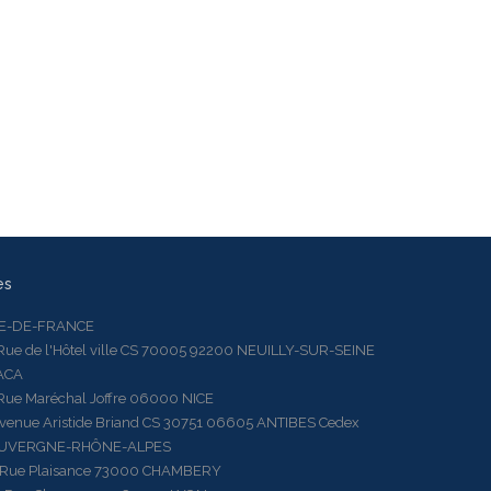
es
LE-DE-FRANCE
 de l'Hôtel ville CS 70005 92200 NEUILLY-SUR-SEINE
ACA
 Maréchal Joffre 06000 NICE
ue Aristide Briand CS 30751 06605 ANTIBES Cedex
AUVERGNE-RHÔNE-ALPES
e Plaisance 73000 CHAMBERY