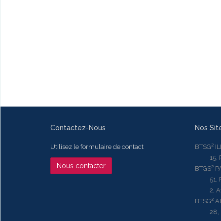
Contactez-Nous
Nos Sit
Utilisez le formulaire de contact
BTSG² I
15, Rue
Nous contacter
BTGS² P
51, Rue
2, Aven
BTSG² 
28, Ru