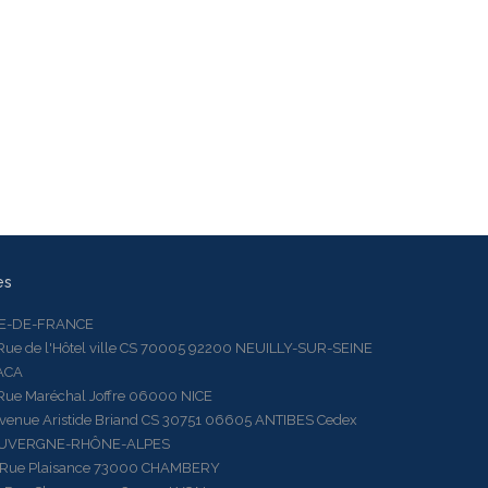
es
LE-DE-FRANCE
 de l'Hôtel ville CS 70005 92200 NEUILLY-SUR-SEINE
ACA
 Maréchal Joffre 06000 NICE
ue Aristide Briand CS 30751 06605 ANTIBES Cedex
AUVERGNE-RHÔNE-ALPES
e Plaisance 73000 CHAMBERY