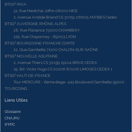
BTGS² PACA
51, Rue Maréchal Joffre 06000 NICE
2, Avenue Aristide Briand CS 30751 06605 ANTIBES Cedex
BTSG² AUVERGNE-RHÔNE-ALPES
28, Rue Plaisance 73000 CHAMBERY
129, Rue Chaponnay - 69003 LYON
BTSG² BOURGOGNE-FRANCHE COMTE
22, Quai Gambetta 71100 CHALON-SUR-SAÔNE
BTSG² NOUVELLE AQUITAINE
2, Avenue Thiers CS 30159 19104 BRIVE CEDEX
19, Bd. Victor Hugo CS 20206 87006 LIMOGES CEDEX 1
BTSG² HAUT-DE-FRANCE
Tour MERCURE - 6ème étage- 445 Boulevard Gambetta 59200
TOURCOING
Liens Utiles
Glossaire
CNAJMJ
IFPPC