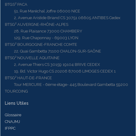
BTGS² PACA
51, Rue Maréchal Joffre 06000 NICE
2, Avenue Aristide Briand CS 30751 06605 ANTIBES Cedex
BTSG² AUVERGNE-RHÔNE-ALPES
28, Rue Plaisance 73000 CHAMBERY
129, Rue Chaponnay - 69003 LYON
BTSG² BOURGOGNE-FRANCHE COMTE
22, Quai Gambetta 71100 CHALON-SUR-SAÔNE
BTSG² NOUVELLE AQUITAINE
2, Avenue Thiers CS 30159 19104 BRIVE CEDEX
19, Bd. Victor Hugo CS 20206 87006 LIMOGES CEDEX 1
BTSG² HAUT-DE-FRANCE
Tour MERCURE - 6ème étage- 445 Boulevard Gambetta 59200
TOURCOING
Liens Utiles
Glossaire
CNAJMJ
IFPPC