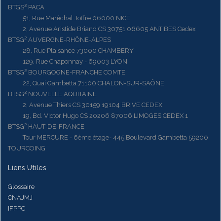
BTGS² PACA
51, Rue Maréchal Joffre 06000 NICE
2, Avenue Aristide Briand CS 30751 06605 ANTIBES Cedex
BTSG² AUVERGNE-RHÔNE-ALPES
28, Rue Plaisance 73000 CHAMBERY
129, Rue Chaponnay - 69003 LYON
BTSG² BOURGOGNE-FRANCHE COMTE
22, Quai Gambetta 71100 CHALON-SUR-SAÔNE
BTSG² NOUVELLE AQUITAINE
2, Avenue Thiers CS 30159 19104 BRIVE CEDEX
19, Bd. Victor Hugo CS 20206 87006 LIMOGES CEDEX 1
BTSG² HAUT-DE-FRANCE
Tour MERCURE - 6ème étage- 445 Boulevard Gambetta 59200
TOURCOING
Liens Utiles
Glossaire
CNAJMJ
IFPPC