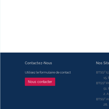
Contactez-Nous
Nos Sit
Utilisez le formulaire de contact
BTSG² I
15, Rue
Nous contacter
BTGS² P
51, Rue
2, Aven
BTSG² 
28, Ru