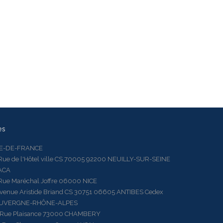
es
LE-DE-FRANCE
 de l'Hôtel ville CS 70005 92200 NEUILLY-SUR-SEINE
ACA
 Maréchal Joffre 06000 NICE
ue Aristide Briand CS 30751 06605 ANTIBES Cedex
AUVERGNE-RHÔNE-ALPES
e Plaisance 73000 CHAMBERY